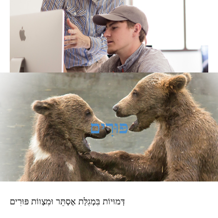
פּוּרִים
דְּמוּיוֹת בִּמְגִלַּת אֶסְתֵּר וּמִצְווֹת פּוּרִים