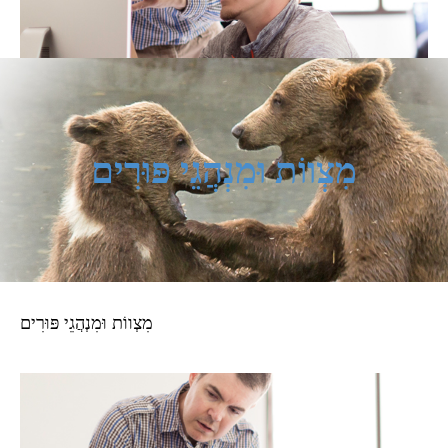
מִצְווֹת וּמִנְהֲגֵי פּוּרִים
מִצְווֹת וּמִנְהֲגֵי פּוּרִים