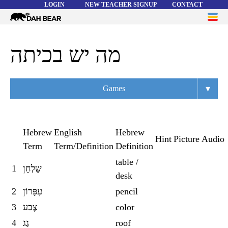
LOGIN
NEW TEACHER SIGNUP
CONTACT
Dah
ME
Bear
WORD LISTS
מה יש בכיתה
ABOUT
▾
Games
HELP
Overview
Flashcards
Hebrew
English
Hebrew
Hint
Picture
Audio
Term
Term/Definition
Definition
Matching
table /
1
שֻלְחָן
Memory
desk
Asteroids
2
עִפָּרוֹן
pencil
3
צֶבַע
color
Quiz
4
גַג
roof