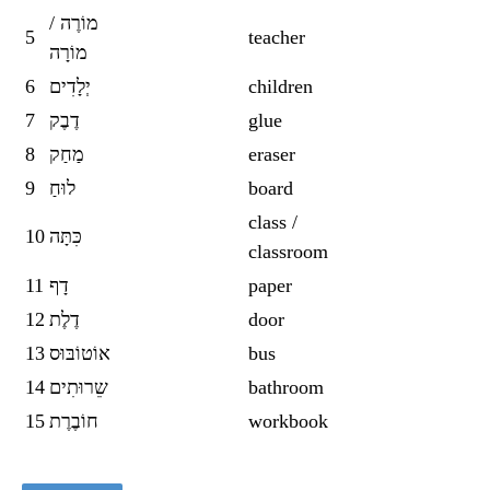
מוֹרֶה /
5
teacher
מוֹרָה
6
יְלָדִים
children
7
דֶבֶק
glue
8
מַחַק
eraser
9
לוּחַ
board
class /
10
כִּתָּה
classroom
11
דָף
paper
12
דֶלֶת
door
13
אוֹטוֹבּוּס
bus
14
שֵרוּתִים
bathroom
15
חוֹבֶרֶת
workbook