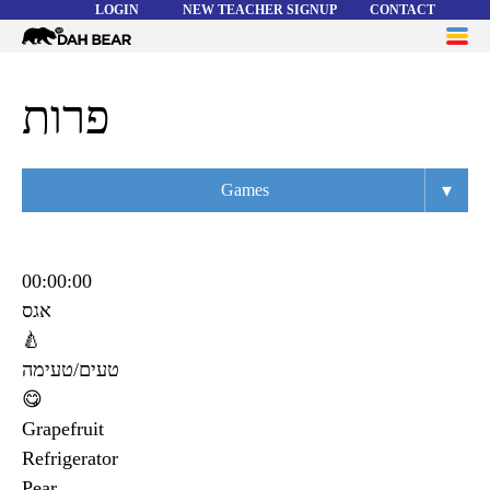
LOGIN
NEW TEACHER SIGNUP
CONTACT
Dah
ME
Bear
WORD LISTS
פרות
ABOUT
▾
Games
HELP
Overview
Flashcards
00:00:00
אגס
Matching
🍐
Memory
טעים/טעימה
😋
Asteroids
Grapefruit
Quiz
Refrigerator
Pear