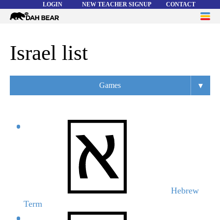
LOGIN
NEW TEACHER SIGNUP
CONTACT
Dah
ME
Bear
WORD LISTS
Israel list
ABOUT
▾
Games
HELP
Overview
Flashcards
Matching
Memory
Asteroids
Hebrew
Term
Quiz