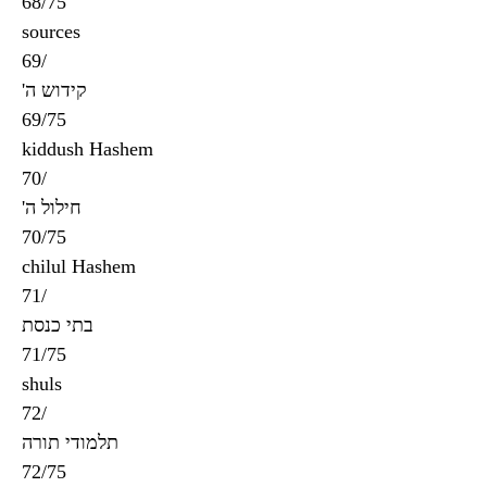
68/75
sources
69/
'קידוש ה
69/75
kiddush Hashem
70/
'חילול ה
70/75
chilul Hashem
71/
בתי כנסת
71/75
shuls
72/
תלמודי תורה
72/75