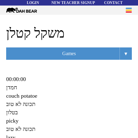
LOGIN
NEW TEACHER SIGNUP
CONTACT
Dah
ME
Bear
WORD LISTS
משקל קטלן
ABOUT
▾
Games
HELP
Overview
Flashcards
00:00:00
חמדן
Matching
couch potatoe
Memory
תכונה ‌לא טוב
בטלון
Asteroids
picky
Quiz
תכונה ‌לא טוב
lazy