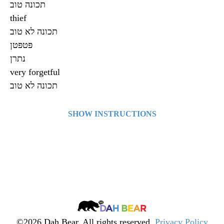
תכונה טוב
thief
תכונה ‌לא טוב
פּטפּטן
נתרן
very forgetful
תכונה ‌לא טוב
SHOW INSTRUCTIONS
Click on a card to see what’s on the other side. Click
on a second card to look for the matching Hebrew
or English word.
╳
Dah
Bear
©2026 Dah Bear. All rights reserved.
Privacy Policy