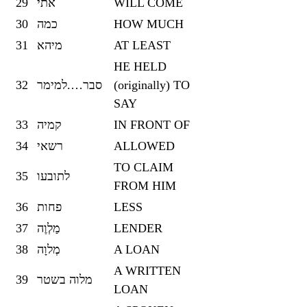
29
אתי
WILL COME
30
כמה
HOW MUCH
31
מיהא
AT LEAST
HE HELD
32
סבר….למימר
(originally) TO
SAY
33
קמיה
IN FRONT OF
34
רשאי
ALLOWED
TO CLAIM
35
לתובעו
FROM HIM
36
פחות
LESS
37
מַלְוֶה
LENDER
38
מְלוָה
A LOAN
A WRITTEN
39
מלוה בשטר
LOAN