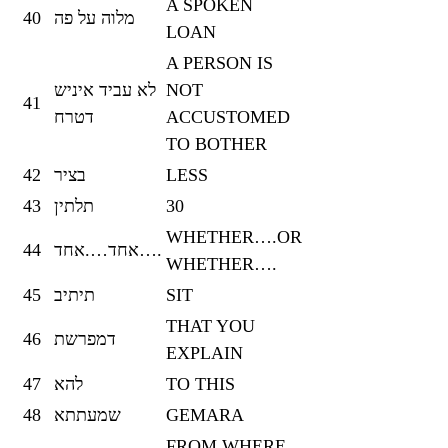
A SPOKEN
40
מלוה על פה
LOAN
A PERSON IS
לא עביד איניש
NOT
41
דטרח
ACCUSTOMED
TO BOTHER
42
בציר
LESS
43
תלתין
30
WHETHER….OR
44
אחד….אחד….
WHETHER….
45
תיתיב
SIT
THAT YOU
46
דמפרשת
EXPLAIN
47
להא
TO THIS
48
שמעתתא
GEMARA
FROM WHERE