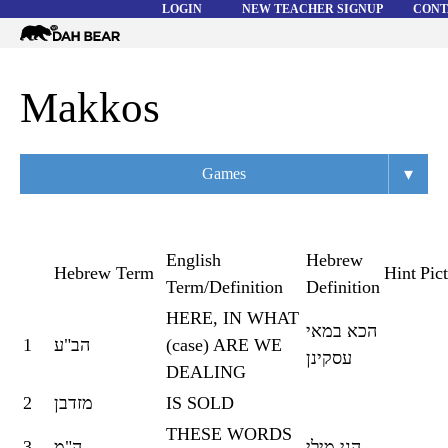
LOGIN
NEW TEACHER SIGNUP
CONT
Dah
Bear
WORD LISTS
Makkos
ABOUT
▾
Games
HELP
Overview
Flashcards
English
Hebrew
Hebrew Term
Hint
Pic
Term/Definition
Definition
Matching
HERE, IN WHAT
הכא במאי
Memory
1
הב"ע
(case) ARE WE
עסקינן
DEALING
Asteroids
2
מזדבן
IS SOLD
Quiz
THESE WORDS
3
ה"מ
הני מילי