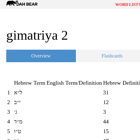
Dah
WORD LIST
Bear
gimatriya 2
Overview
Flashcards
Hebrew Term
English Term/Definition
Hebrew Definit
1
ל״א
31
2
י״ב
12
3
ג׳
3
4
מ״ד
44
5
ט״ו
15