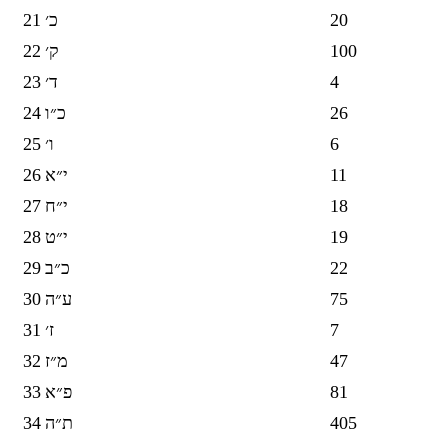
21
כ׳
20
22
ק׳
100
23
ד׳
4
24
כ״ו
26
25
ו׳
6
26
י״א
11
27
י״ח
18
28
י״ט
19
29
כ״ב
22
30
ע״ה
75
31
ז׳
7
32
מ״ז
47
33
פ״א
81
34
ת״ה
405