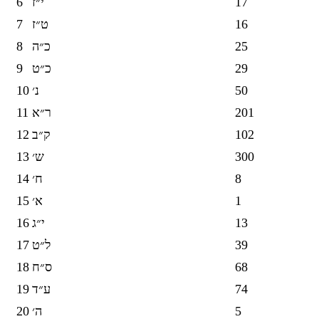
6
י״ז
17
7
ט״ז
16
8
כ״ה
25
9
כ״ט
29
10
נ׳
50
11
ר״א
201
12
ק״ב
102
13
ש׳
300
14
ח׳
8
15
א׳
1
16
י״ג
13
17
ל״ט
39
18
ס״ח
68
19
ע״ד
74
20
ה׳
5