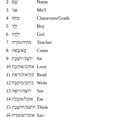
2
שֵׁם
Name
Asteroids
3
אֲנִי
Me/I
4
כִּתָּה
Classroom/Grade
Quiz
5
יֶלֶד
Boy
6
יַלְדָּה
Girl
7
מוֹרֶה/מוֹרָה
Teacher
8
בָּא/בָּאָה
Come
9
יוֹשֵׁב/יוֹשֶׁבֶת
Sit
10
אוֹהֵב/אוֹהֶבֶת
Love
11
קוֹרֵא/קוֹרֵאת
Read
12
כּוֹתֵב/כּוֹתֶבֶת
Write
13
רוֹאֶה/רוֹאָה
See
14
אוֹכֵל/אוֹכֶלֶת
Eat
15
חוֹשֵׁב/חוֹשֶׁבֶת
Think
16
אוֹמֵר/אוֹמֶרֶת
Say