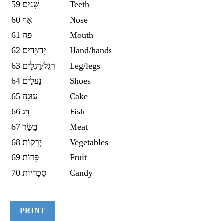
59
שִׁנַּיִם
Teeth
60
אַף
Nose
61
פֶּה
Mouth
62
יָד/יָדַיִם
Hand/hands
63
רֶגֶל/רַגְלַיִם
Leg/legs
64
נַעֲלַיִם
Shoes
65
עוּגָה
Cake
66
דָּג
Fish
67
בָּשָׂר
Meat
68
יְרָקוֹת
Vegetables
69
פֵּרוֹת
Fruit
70
סֻכָּרִיוֹת
Candy
PRINT