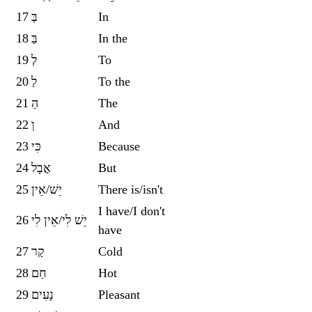
17
בְּ
In
18
בַּ
In the
19
לְ
To
20
לַ
To the
21
הַ
The
22
וְ
And
23
כִּי
Because
24
אֲבָל
But
25
יֵשׁ/אֵין
There is/isn't
I have/I don't
26
יֵשׁ לִי/אֵין לִי
have
27
קַר
Cold
28
חַם
Hot
29
נָעִים
Pleasant