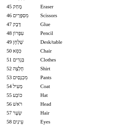
45
מָחַק
Eraser
46
מִסְפָּרַיִם
Scissors
47
דֶּבֶק
Glue
48
עִפָּרוֹן
Pencil
49
שֻׁלְחָן
Desk/table
50
כִּסֵּא
Chair
51
בְּגָדִים
Clothes
52
חֻלְצָה
Shirt
53
מִכְנָסַיִם
Pants
54
מְעִיל
Coat
55
כּוֹבַע
Hat
56
רֹאשׁ
Head
57
שֵׂעָר
Hair
58
עֵינַיִם
Eyes