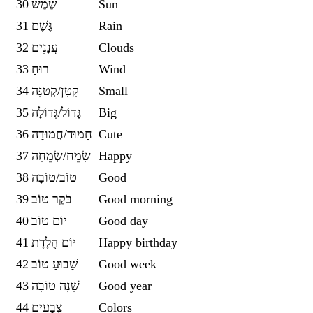
30
שֶׁמֶשׁ
Sun
31
גֶּשֶׁם
Rain
32
עֲנָנִים
Clouds
33
רוּחַ
Wind
34
קָטָן/קְטַנָּה
Small
35
גָּדוֹל/גְּדוֹלָה
Big
36
חָמוּד/חֲמוּדָה
Cute
37
שָׂמֵחַ/שְׂמֵחָה
Happy
38
טוֹב/טוֹבָה
Good
39
בֹּקֶר טוֹב
Good morning
40
יוֹם טוֹב
Good day
41
יוֹם הֻלֶּדֶת
Happy birthday
42
שָׁבוּעַ טוֹב
Good week
43
שָׁנָה טוֹבָה
Good year
44
צְבָעִים
Colors