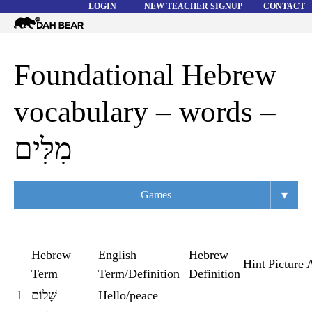
LOGIN
NEW TEACHER SIGNUP
CONTACT
Dah
Bear
WORD LISTS
Foundational Hebrew
ABOUT
vocabulary – words –
HELP
מִלִּים
▾
Games
Overview
Flashcards
Hebrew
English
Hebrew
Hint
Picture
Term
Term/Definition
Definition
Matching
1
שָׁלוֹם
Hello/peace
Memory