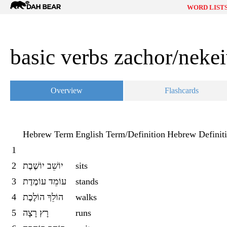
Dah
WORD LIST
Bear
basic verbs zachor/neke
Overview
Flashcards
Hebrew Term
English Term/Definition
Hebrew Definit
1
2
יוֹשֵׁב יוֹשֶׁבֶת
sits
3
עוֹמֵד עוֹמֶדֶת
stands
4
הוֹלֵךְ הוֹלֶכֶת
walks
5
רָץ רָצָה
runs