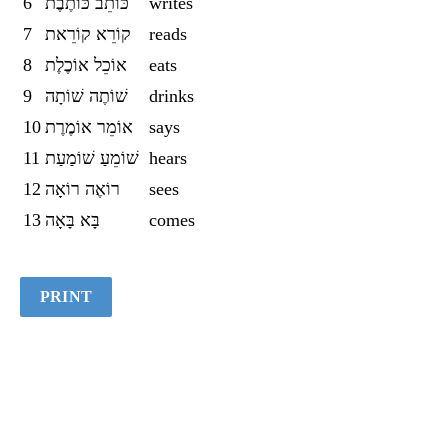
6
כּוֹתֵב כּוֹתֶבֶת
writes
7
קוֹרֵא קוֹרֵאת
reads
8
אוֹכֵל אוֹכֶלֶת
eats
9
שׁוֹתֶה שׁוֹתָה
drinks
10
אוֹמֵר אוֹמֶרֶת
says
11
שׁוֹמֵעַ שׁוֹמַעַת
hears
12
רוֹאֶה רוֹאָה
sees
13
בָּא בָּאָה
comes
PRINT