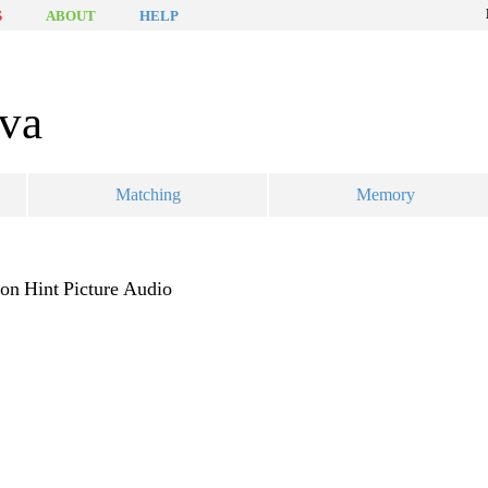
S
ABOUT
HELP
iva
Matching
Memory
ion
Hint
Picture
Audio